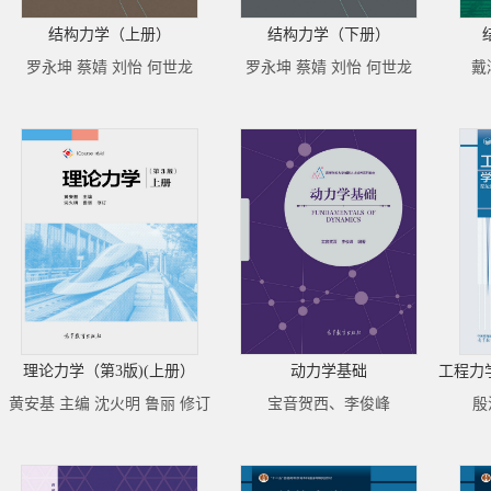
结构力学（上册）
结构力学（下册）
罗永坤 蔡婧 刘怡 何世龙
罗永坤 蔡婧 刘怡 何世龙
戴
理论力学（第3版)(上册）
动力学基础
黄安基 主编 沈火明 鲁丽 修订
宝音贺西、李俊峰
殷