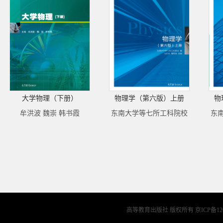
大学物理（下册）
物理学（第六版）上册
物
牟洪波 魏崇 韩书霞
东南大学等七所工科院校
东
高等教育出版社 版权所有
京ICP备12