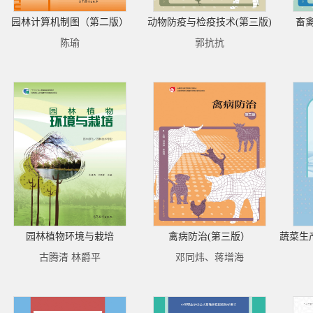
园林计算机制图（第二版）
动物防疫与检疫技术(第三版)
畜
陈瑜
郭抗抗
园林植物环境与栽培
禽病防治(第三版）
古腾清 林爵平
邓同炜、蒋增海