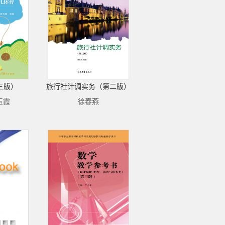
三版）
旅行社计调实务（第二版）
玉霞
徐春燕