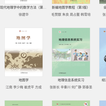
现代地理学中的数学方法（第三版）
新编地图学教程（第3版）
徐建华
毛赞猷 朱良 周占鳌 韩雪培
张
地图学
地理信息系统实习
经
江南 李少梅 崔虎平 方成
张新长 辛秦川 何广静 郭泰圣