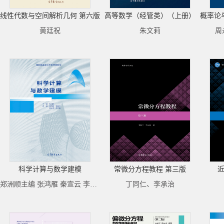
线性代数与空间解析几何 第六版
高等数学（经管类）（上册）
黄廷祝
朱文莉
周
科学计算与数学建模
常微分方程教程 第三版
近
郑洲顺主编 张鸿雁 秦宣云 李志保 刘新儒参编
丁同仁、李承治