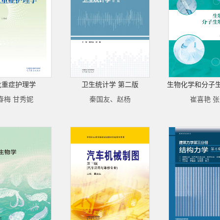
危重症护理学
卫生统计学 第二版
生物化学和分子
春梅 甘秀妮
秦国友、赵杨
崔喜艳 