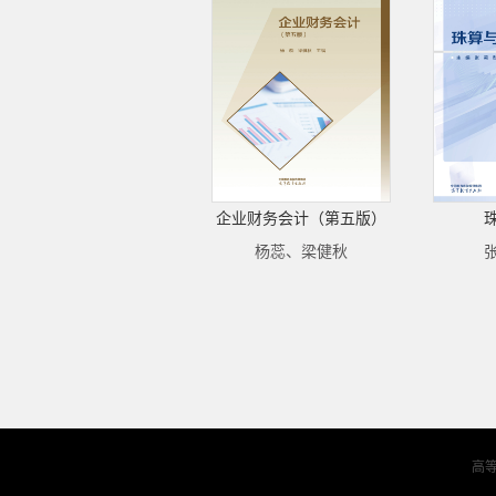
企业财务会计（第五版）
杨蕊、梁健秋
高