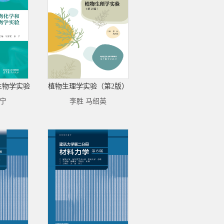
生物学实验
植物生理学实验（第2版）
张宁
李胜 马绍英