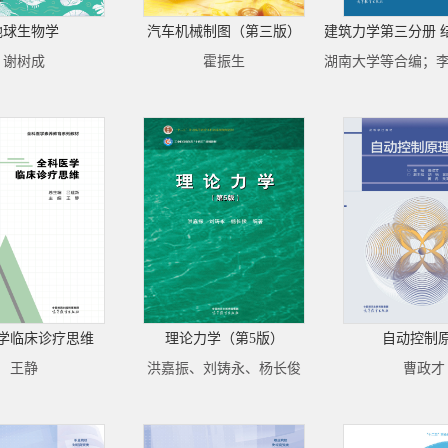
地球生物学
汽车机械制图（第三版）
谢树成
霍振生
学临床诊疗思维
理论力学（第5版）
自动控制
王静
洪嘉振、刘铸永、杨长俊
曹政才