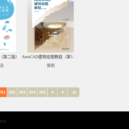
（第二版）
AutoCAD建筑绘图教程（第5版）
王洁
曾刚
261
262
263
264
265
8535