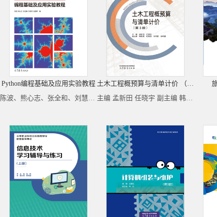
Python编程基础及应用实验教程
土木工程概预算与清单计价 （第3版）
陈波、熊心志、张全和、刘慧君、赵恒军
主编 孟新田 任晓宇 副主编 韩英爱 何美丽 刘灵勇 徐希鹏