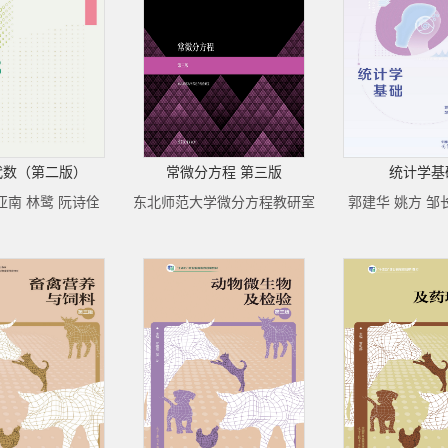
代数（第二版）
常微分方程 第三版
统计学基
亚南 林鹭 阮诗佺
东北师范大学微分方程教研室
郭建华 姚方 邹