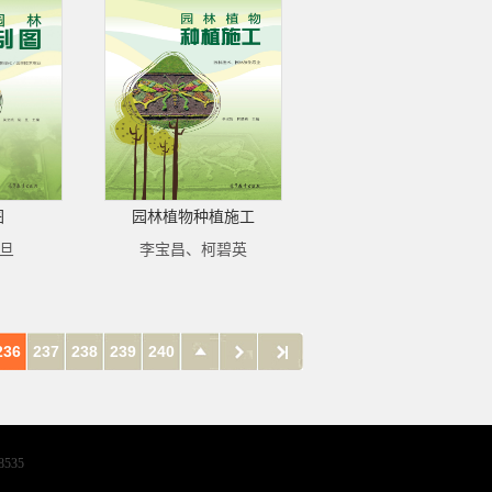
图
园林植物种植施工
陆旦
李宝昌、柯碧英
236
237
238
239
240
8535