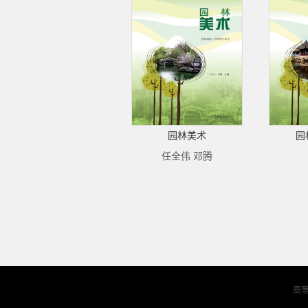
园林美术
园
任全伟 邓腾
高