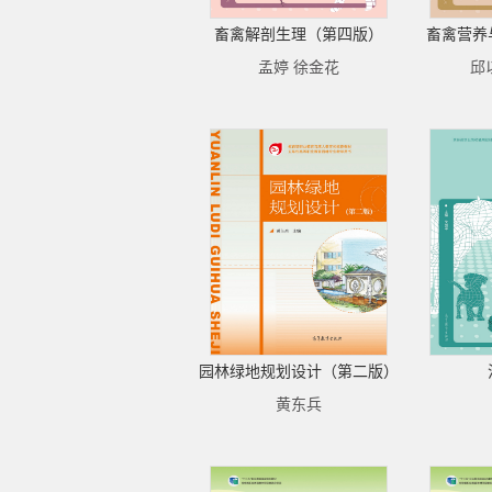
畜禽解剖生理（第四版）
畜禽营养
孟婷 徐金花
邱
园林绿地规划设计（第二版）
黄东兵