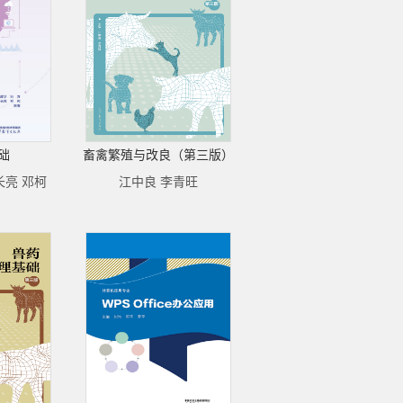
础
畜禽繁殖与改良（第三版）
长亮 邓柯
江中良 李青旺