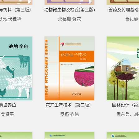
与饲料（第三版）
动物微生物及检验(第三版)
兽药及药理基础
以亮 伏桂华
邢福珊 贺花
曹礼静
池塘养鱼
花卉生产技术（第二版）
园林设计（第
戈贤平
罗镪 齐伟
黄东兵、刘