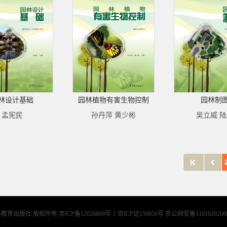
林设计基础
园林植物有害生物控制
园林制
孟宪民
孙丹萍 黄少彬
吴立威 
等教育出版社 版权所有
京ICP备12020869号-1 京ICP证150856号 京公网安备1101020200