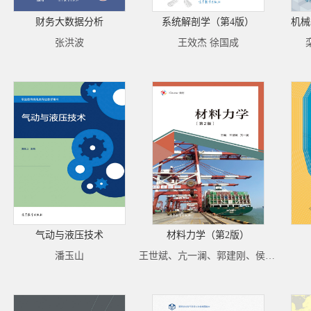
财务大数据分析
系统解剖学（第4版）
机械
张洪波
王效杰 徐国成
气动与液压技术
材料力学（第2版）
潘玉山
王世斌、亢一澜、郭建刚、侯振德、徐莲云、王燕群