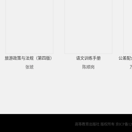
旅游政策与法规（第四版）
语文训练手册
公差配
张琥
陈顺岗
高等教育出版社 版权所有
京ICP备12