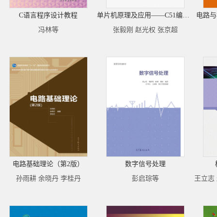
C语言程序设计教程
单片机原理及应用——C51编程+Proteus仿真（第2版）
电路与
冯林等
张毅刚 赵光权 张京超
电路基础理论（第2版）
数字信号处理
孙雨耕 余晓丹 李桂丹
彭启琮等
王立志 