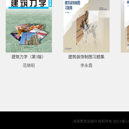
建筑力学（第3版）
建筑装饰制图习题集
范继昭
李永霞
高等教育出版社 版权所有
京ICP备12