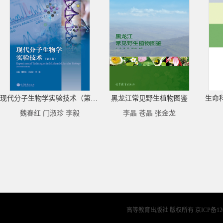
现代分子生物学实验技术（第2版）
黑龙江常见野生植物图鉴
生命
魏春红 门淑珍 李毅
李晶 苍晶 张金龙
高等教育出版社 版权所有
京ICP备12