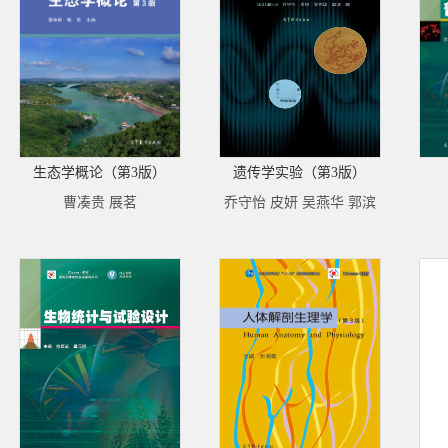
生态学概论（第3版）
遗传学实验（第3版）
曹凑贵 展茗
乔守怡 皮妍 吴燕华 郭滨