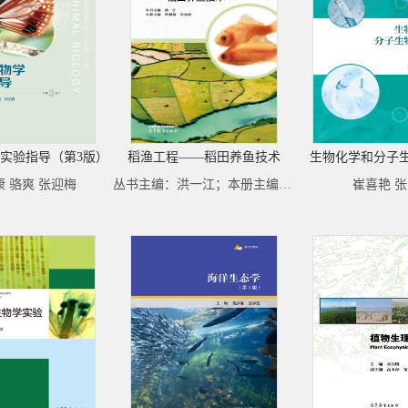
实验指导（第3版）
稻渔工程——稻田养鱼技术
生物化学和分子
 骆爽 张迎梅
丛书主编：洪一江；本册主编：曾柳根 许亮清
崔喜艳 