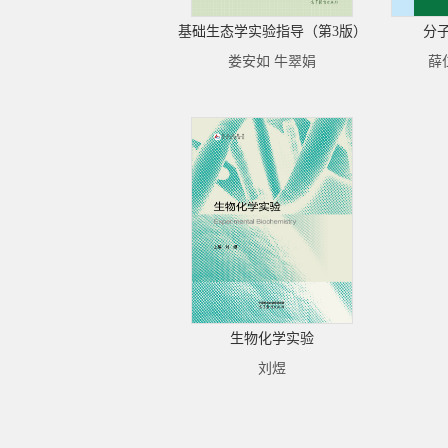
基础生态学实验指导（第3版）
分
娄安如 牛翠娟
薛
生物化学实验
刘煜