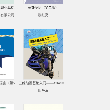
人力资源共享服务（职业基础、初级）
烹饪英语（第二版）
上海踏瑞计算机软件有限公司 组编；张正堂、宋锟泰、王巧莲 主编
黎红亮
编程语言基础——C语言（第5版）
三维动画基础入门——Autodesk Maya 2015(第2版)
田静海