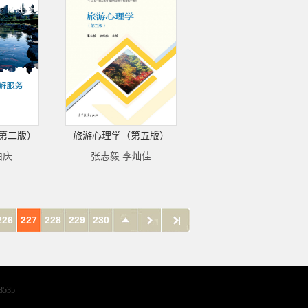
第二版）
旅游心理学（第五版）
由庆
张志毅 李灿佳
226
227
228
229
230
8535