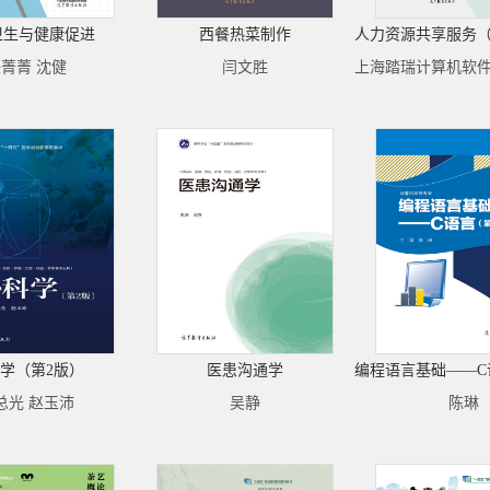
卫生与健康促进
西餐热菜制作
菁菁 沈健
闫文胜
学（第2版）
医患沟通学
总光 赵玉沛
吴静
陈琳