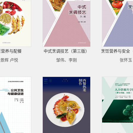
饪营养与配餐
中式烹调技艺（第三版）
烹饪营养与安全
景辉 卢悦
邹伟、李刚
张怀玉