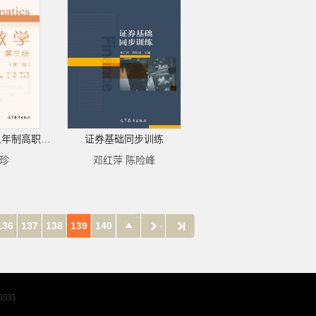
数学（第三册）（五年制高职） （第二版）
证券基础同步训练
太珍
邓红萍 陈险峰
136
137
138
139
140
8535