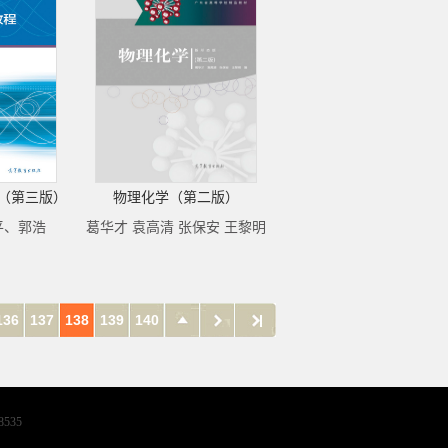
（第三版）
物理化学（第二版）
平、郭浩
葛华才 袁高清 张保安 王黎明
136
137
138
139
140
8535