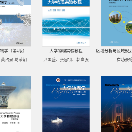
物学（第4版）
大学物理实验教程
区域分析与区域规
 黄占景 葛荣朝
尹国盛、张忠锁、郭富强
崔功豪