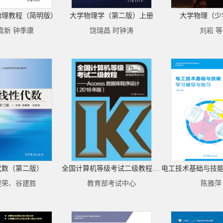
物理教程（简明版）
大学物理学（第二版）上册
大学物理（少
盘新 钟季康
饶瑞昌 时钟涛
刘崧 等
代数（第二版）
全国计算机等级考试二级教程——Access数据库程序设计(2018年版)
健荣、谷建胜
教育部考试中心
陈雅萍