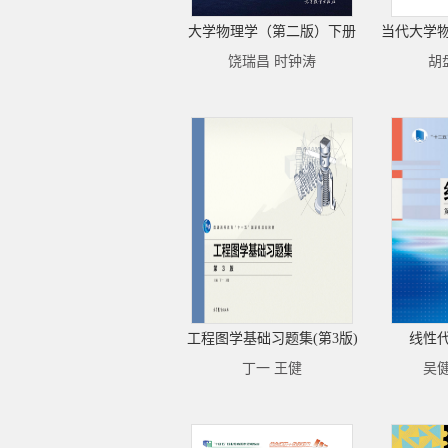
大学物理学（第二版）下册
当代大学
饶瑞昌 时钟涛
胡
工程图学基础习题集(第3版)
线性
丁一 王健
吴