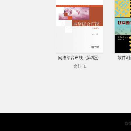
网络综合布线（第2版）
软件测
俞佳飞
高