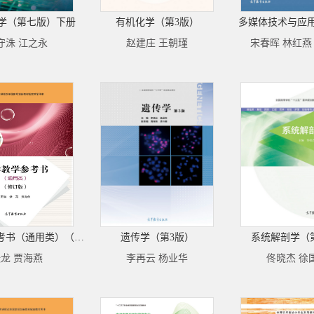
学（第七版）下册
有机化学（第3版）
多媒体技术与应
守洙 江之永
赵建庄 王朝瑾
宋春晖 林红燕
化学教学参考书（通用类）（修订版）
遗传学（第3版）
系统解剖学（
龙 贾海燕
李再云 杨业华
佟晓杰 徐