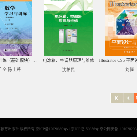
数学学习与训练（基础模块）（上册）（修订版）
电冰箱、空调器原理与维修
广全 陈士芹
沈柏民
刘恒
等教育出版社 版权所有
京ICP备12020869号-1 京ICP证150856号 京公网安备1101020200