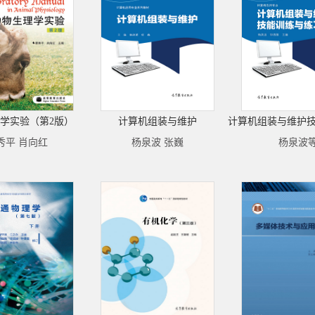
学实验（第2版）
计算机组装与维护
秀平 肖向红
杨泉波 张巍
杨泉波