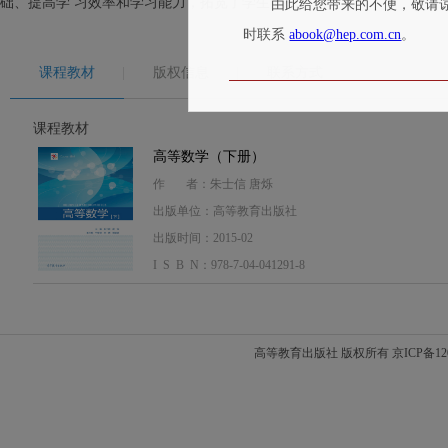
础、提高学 习效率和学习能力，拓宽了学生的视野。
由此给您带来的不便，敬请
时联系
abook@hep.com.cn
。
课程教材
版权信息
联系方式
课程教材
高等数学（下册）
作 者：朱士信 唐烁
出版单位：高等教育出版社
出版时间：2015-02
I S B N：978-7-04-041291-8
高等教育出版社 版权所有 京ICP备120208