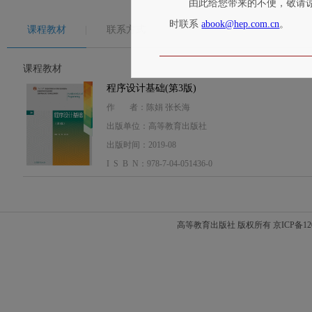
由此给您带来的不便，敬请
时联系
abook@hep.com.cn
。
课程教材
联系方式
课程教材
程序设计基础(第3版)
作 者：陈娟 张长海
出版单位：高等教育出版社
出版时间：2019-08
I S B N：978-7-04-051436-0
高等教育出版社 版权所有 京ICP备120208