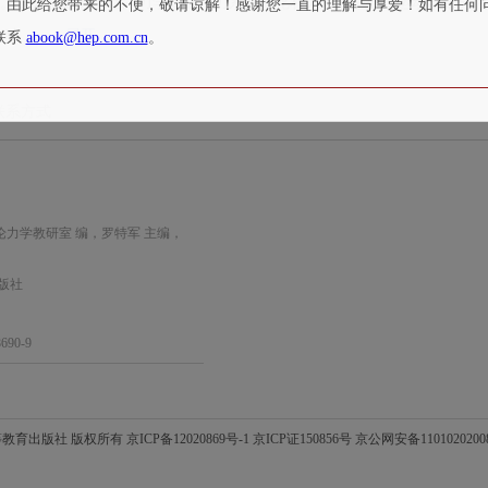
静力学部分包括静力学基础、力系的简化和力系的平衡；运动学部分包
由此给您带来的不便，敬请谅解！感谢您一直的理解与厚爱！如有任何
、动
...... 展开
联系
abook@hep.com.cn
。
联系方式
力学教研室 编，罗特军 主编，
版社
690-9
教育出版社 版权所有 京ICP备12020869号-1 京ICP证150856号 京公网安备11010202008