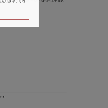
括运动学基础、点的合成运动和刚体平面运
问题或疑虑，可随
535