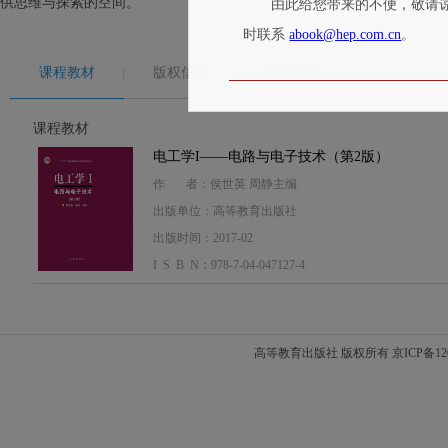
供思维与探索的空间。
由此给您带来的不便，敬请
时联系
abook@hep.com.cn
。
课程教材
版权信息
联系方式
课程教材
电工学I——电路与电子技术（第2版）
作 者：侯世英 周静主编
出版单位：高等教育出版社
出版时间：2017-02
I S B N：978-7-04-047127-4
高等教育出版社 版权所有 京ICP备120208